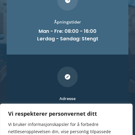

Åpningstider
Man - Fre: 08:00 - 16:00
Lørdag - Søndag: Stengt

Adresse
Smalvollveien 52
Vi respekterer personvernet ditt
0667 Oslo, Norway
Vi bruker informasjonskapsler for å forbedre
nettleseropplevelsen din, vise personlig tilpassede